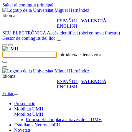
Saltar al contingut principal
Idioma:
ESPAÑOL
VALENCIÀ
ENGLISH
SEU ELECTRÒNICA
Accés identificat (obri en nova finestra)
Gestor de continguts del lloc
Introdueix la teua cerca
Idioma:
ESPAÑOL
VALENCIÀ
ENGLISH
Editar
Presentació
Mobilitat UMH
Mobilitat UMH
Com sol·licitar plaça a través de la UMH
Estudiants NeurotechEU
Novetats