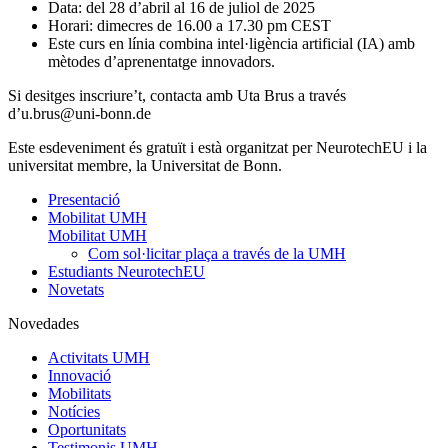
Data: del 28 d’abril al 16 de juliol de 2025
Horari: dimecres de 16.00 a 17.30 pm CEST
Este curs en línia combina intel·ligència artificial (IA) amb
mètodes d’aprenentatge innovadors.
Si desitges inscriure’t, contacta amb Uta Brus a través
d’
u.brus@uni-bonn.de
Este esdeveniment és gratuït i està organitzat per NeurotechEU i la
universitat membre, la Universitat de Bonn.
Presentació
Mobilitat UMH
Mobilitat UMH
Com sol·licitar plaça a través de la UMH
Estudiants NeurotechEU
Novetats
Novedades
Activitats UMH
Innovació
Mobilitats
Notícies
Oportunitats
Testimonis UMH