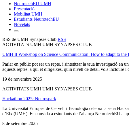
NeurotechEU UMH
Presentació
Mobilitat UMH
Estudiants NeurotechEU
Novetats
RSS de UMH Synapses Club
RSS
ACTIVITATS UMH UMH SYNAPSES CLUB
UMH II Workshop on Science Communication: How to adapt to the 
Parlar en públic pot ser un repte, i sintetitzar la teua investigació e
aquests reptes: a qui et dirigeixes, quin nivell de detall vols incloure i 
19 de novembre 2025
ACTIVITATS UMH UMH SYNAPSES CLUB
Hackathon 2025: Neurospark
La Universitat Europea de Cervell i Tecnologia celebra la seua Hacka
d’Elx (UMH). Es convida a estudiants de l’aliança NeurotechEU a aporta
8 de setembre 2025