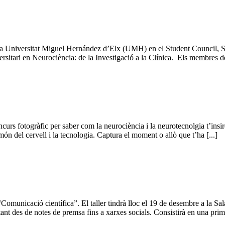
e la Universitat Miguel Hernández d’Elx (UMH) en el Student Council, 
sitari en Neurociència: de la Investigació a la Clínica. Els membres de
s fotogràfic per saber com la neurociència i la neurotecnolgia t’insiren
ón del cervell i la tecnologia. Captura el moment o allò que t’ha [...]
nicació científica”. El taller tindrà lloc el 19 de desembre a la Sala
stant des de notes de premsa fins a xarxes socials. Consistirà en una prime