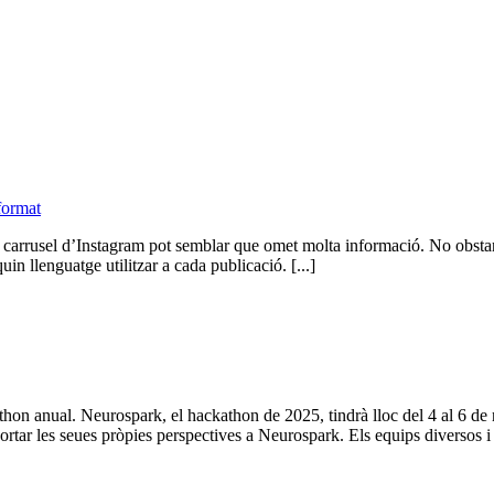
format
n un carrusel d’Instagram pot semblar que omet molta informació. No obsta
quin llenguatge utilitzar a cada publicació. [...]
thon anual. Neurospark, el hackathon de 2025, tindrà lloc del 4 al 6 de
r les seues pròpies perspectives a Neurospark. Els equips diversos i tr